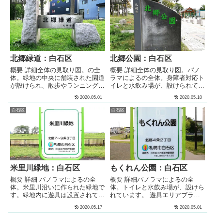
白石区
白石区
北郷緑道：白石区
北郷公園：白石区
概要 詳細全体の見取り図。の全
概要 詳細全体の見取り図。パノ
体。緑地の中央に舗装された園道
ラマによるの全体。身障者対応ト
が設けられ、散歩やランニングに
イレと水飲み場が、設けられてい
適しています。沿道の脇には、健
ます。公園外周沿いに舗装された
2020.05.01
2020.05.10
康遊具が設置された広場が設けら
長い平坦な園道が設けられ、ジョ
れています。複数の健康遊具が設
ギングに適しています。 駐車場
白石区
白石区
置されています。園道の脇には、
利用時間5：00〜21：00駐車スペ
ベンチや花壇が複数設けられてい
ース50台利用料金無料パノラマ
ます。沿道の脇には、つる棚のパ
によるの駐車場全体。駐車場は2
ーゴラが、複数ヶ所に設けられて
箇所設けられています。障害者専
います。 メモ住宅街の中にあ
用駐車スペースが設けられていま
る、緑地です。健康遊具が複数設
す。駐車場の利用説明が掲示され
置された広場が設けられていま
ています。 遊具エリアパノラマ
米里川緑地：白石区
もくれん公園：白石区
す。緑地の中央...
によ...
概要 詳細 パノラマによるの全
概要 詳細パノラマによるの全
体。米里川沿いに作られた緑地で
体。トイレと水飲み場が、設けら
す。緑地内に遊具は設置されてい
れています。 遊具エリアブラン
ません。ベンチが複数設置されて
コが設置されています。3段階の
2020.05.17
2020.05.01
います。米里川堤防の上は舗装さ
高さの鉄棒が設置されています。