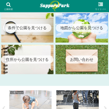
札幌市内の全公園情報を検索出来る札幌パーク（SapporoPark）
公園検索
サイドバー
条件で公園を見つける
地図から公園を見つける
住所から公園を見つける
お問い合わせ
公園Topics
公園Topics
公園