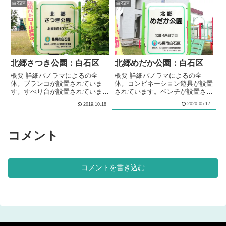
れ、ジョギングや散歩に最適で
すべり台が設置されています。シ
白石区
白石区
す。河川敷へ降りる階段が複数ヶ
ーソーが設置されています。スプ
所に設置されています。 メモ米
リング遊具が設置されています。
里川沿いに作られた緑地です。緑
ジャングルジムが設置されていま
地内に遊具は設置されていませ
す。砂場が設けられています。砂
ん。堤防の上は舗装され、ジョギ
場中央には、砂場用の遊具が設置
ングや散歩に最適です。 基本情
されています。 野球場（多目的
報郵便番号〒003-0837住所札幌
広場）パノラマによるの野球場
北郷さつき公園：白石区
北郷めだか公園：白石区
市白石区...
（多目的広場）...
概要 詳細パノラマによるの全
概要 詳細パノラマによるの全
体。ブランコが設置されていま
体。コンビネーション遊具が設置
す。すべり台が設置されていま
されています。ベンチが設置され
す。うんてい遊具が設置されてい
ています。 メモ住宅街の中にあ
2020.05.17
2019.10.18
ます。シーソーが設置されていま
る公園です。コンビネーション遊
す。4段階の高さの鉄棒が設置さ
具が設置されています。 基本情
れています。砂場が設けられてい
報郵便番号〒003-0834住所札幌
ます。パノラマによるの多目的広
市白石区北郷４条８丁目２−７管
コメント
場全体。芝による多目的な利用が
理問い合わせ
可能な広場が設けられています。
複数の種類のベンチが、公園内に
複数設置されています。 メモ住
コメントを書き込む
宅街の中にある公園です。芝によ
る多目的な利用が...