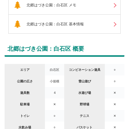
北郷はづき公園：白石区 メモ
北郷はづき公園：白石区 基本情報
北郷はづき公園：白石区 概要
エリア
白石区
コンビネーション遊具
○
公園の広さ
小規模
雪山遊び
○
遊具数
4
水遊び場
✕
駐車場
✕
野球場
✕
トイレ
○
テニス
✕
水飲み場
○
バスケット
✕