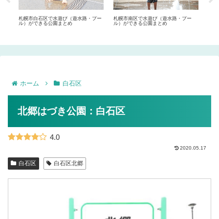
ー
札幌市白石区で水遊び（遊水路・プー
札幌市南区で水遊び（遊水路・プー
札幌
ル）ができる公園まとめ
ル）ができる公園まとめ
ルホ
ホーム
白石区
北郷はづき公園：白石区
4.0
2020.05.17
白石区
白石区北郷