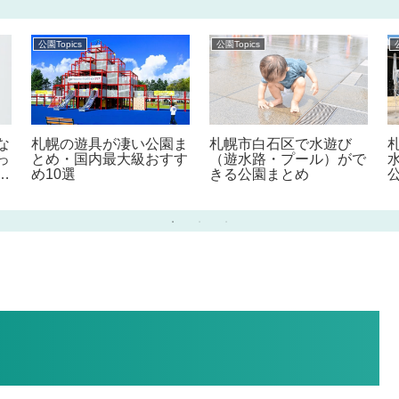
公園Topics
公園Topics
な
札幌の遊具が凄い公園ま
札幌市白石区で水遊び
っ
とめ・国内最大級おすす
（遊水路・プール）がで
！
め10選
きる公園まとめ