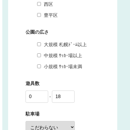
西区
豊平区
公園の広さ
大規模 札幌ﾄﾞｰﾑ以上
中規模 ｻｯｶｰ場以上
小規模 ｻｯｶｰ場未満
遊具数
-
駐車場