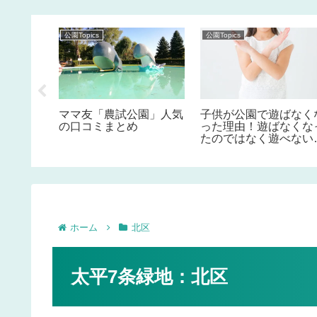
公園Topics
公園Topics
水遊び
ママ友「農試公園」人気
子供が公園で遊ばなく
ル）がで
の口コミまとめ
った理由！遊ばなくな
たのではなく遊べない
その責任は我々大人！
ホーム
北区
太平7条緑地：北区