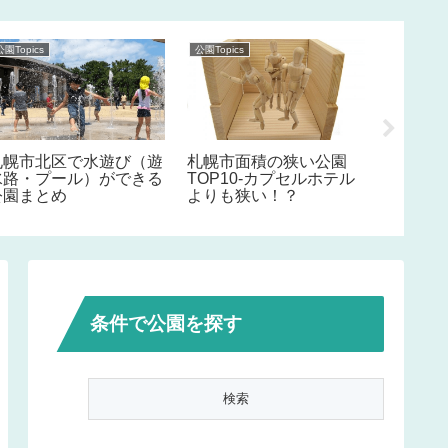
公園Topics
公園Topics
公園Topics
札幌市北区で水遊び（遊
札幌市面積の狭い公園
ママ友
水路・プール）ができる
TOP10-カプセルホテル
人気の
公園まとめ
よりも狭い！？
条件で公園を探す