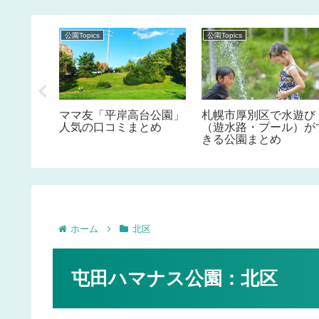
公園Topics
公園Topics
水遊び
ママ友「平岸高台公園」
札幌市厚別区で水遊び
ル）がで
人気の口コミまとめ
（遊水路・プール）が
きる公園まとめ
ホーム
北区
屯田ハマナス公園：北区