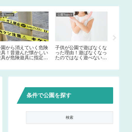
公園Topics
公園Topics
公園Topics
公園から消えていく危険
子供が公園で遊ばなくな
札幌市
遊具！昔遊んだ懐かしい
った理由！遊ばなくなっ
水路・
遊具が危険遊具に指定さ
たのではなく遊べない！
公園ま
れている事を知っていま
その責任は我々大人！
すか！？
条件で公園を探す