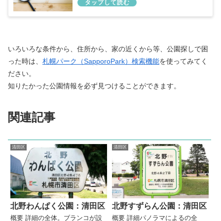
いろいろな条件から、住所から、家の近くから等、公園探しで困
った時は、
札幌パーク（SapporoPark）検索機能
を使ってみてく
ださい。
知りたかった公園情報を必ず見つけることができます。
関連記事
清田区
清田区
北野わんぱく公園：清田区
北野すずらん公園：清田区
概要 詳細の全体。ブランコが設
概要 詳細パノラマによるの全