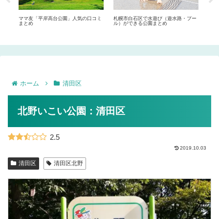
ママ友「平岸高台公園」人気の口コミ
札幌市白石区で水遊び（遊水路・プー
公園
まとめ
ル）ができる公園まとめ
だ懐
てい
ホーム
清田区
北野いこい公園：清田区
2.5
2019.10.03
清田区
清田区北野