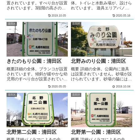
置されています。すべり台が設置
体。トイレと水飲み場が、設けら
されています。3段階の高さの鉄
れています。 遊具エリアパノラ
棒が設置されています。砂場が設
マによるの遊具エリア全体。コン
2019.10.05
2020.05.16
けられています。ベンチが設置さ
ビネーション遊具が設置されてい
れています。 メモ住宅街の中に
ます。2基のブランコが設置され
清田区
清田区
ある、公園です。 基本情報郵便
ています。スプリング遊具が２基
番号〒004-0864住所北海道札幌
設置されています。4段階の高さ
市清田区北野４条４丁目１１管理
の鉄棒が設置されています。砂場
問い合わせ
が設けられています。 多目的広
場 パノラマによるの多目的広
場。多目的な利用が可能な広場が
設けられています。多目的広場に
きたのもり公園：清田区
北野みのり公園：清田区
は、1.5メー...
概要詳細の全体。ブランコが設置
概要 詳細の全体。公園内に遊具
されています。傾斜が緩やかな幼
は設置されていません。砂場が設
児用のすべり台が設置されていま
けられています。砂場の脇には、
す。ゴム状の半球の遊具が設置さ
ベンチが設置されています。対面
2020.05.05
2019.10.04
れています。3段階の高さの鉄棒
式のテーブルベンチセットが設置
が設置されています。スプリング
されています。 メモ住宅街の中
清田区
清田区
式のシーソーが設置されていま
にある、公園です。公園内に遊具
す。対面式のテーブルベンチセッ
は設置されていません。 基本情
トが設置されています。メモ住宅
報郵便番号〒004-0865住所北海
街の中にある公園です。隣に札幌
道札幌市清田区北野５条４丁目５
北の保育園があり、幼児が遊べる
管理問い合わせ
公園となっています。近くに北野
たかくら緑地があります。近隣の
北野第二公園：清田区
北野第一公園：清田区
方は、近道と...
概要 詳細パノラマによるの全
概要 詳細パノラマによるの全