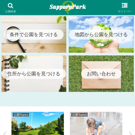
札幌市内の全公園情報を検索出来る札幌パーク（SapporoPark）
公園検索
サイドバー
条件で公園を見つける
地図から公園を見つける
住所から公園を見つける
お問い合わせ
公園Topics
公園Topics
公園