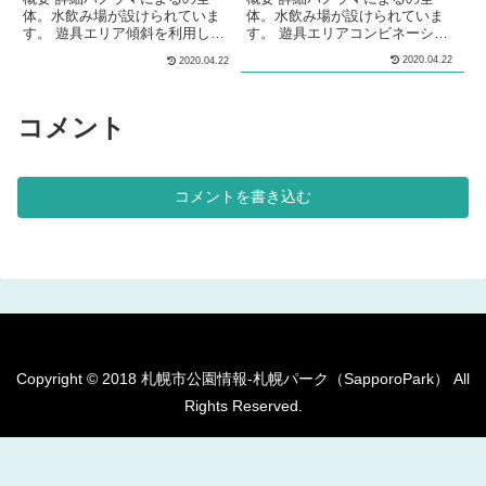
体。水飲み場が設けられていま
体。水飲み場が設けられていま
す。 遊具エリア傾斜を利用して
す。 遊具エリアコンビネーショ
コンビネーション遊具が設置され
ン遊具が設置されています。幼児
2020.04.22
2020.04.22
ています。コンビネーション遊具
用テーブルベンチセットが設置さ
には、ターザンロープ遊具が設置
れています。砂場が設けられてい
されています。ブランコが設置さ
ます。シェルター型のあずま屋
れています。船の形をした砂場が
が、設けられています。複数の種
コメント
設けられています。シェルター型
類のベンチが、公園内に複数設置
のあずま屋が、設けられていま
されています。 多目的広場多目
す。 多目的広場多目的な利用が
的な利用が出来る広場が設けられ
出来る広場が設けられています。
ています。１メートルほどの高さ
コメントを書き込む
2メートルほどの高さのスキー山
の山が作られています。冬には、
が作られています...
ソリ遊びやができ...
Copyright © 2018 札幌市公園情報-札幌パーク（SapporoPark） All
Rights Reserved.