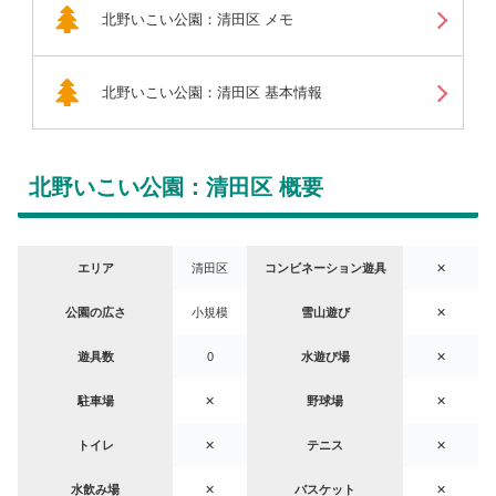
北野いこい公園：清田区 メモ
北野いこい公園：清田区 基本情報
北野いこい公園：清田区 概要
エリア
清田区
コンビネーション遊具
✕
公園の広さ
小規模
雪山遊び
✕
遊具数
0
水遊び場
✕
駐車場
✕
野球場
✕
トイレ
✕
テニス
✕
水飲み場
✕
バスケット
✕