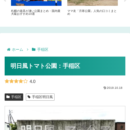
プー
札幌の遊具が凄い公園まとめ・国内最
ママ友「月寒公園」人気の口コミまと
ママ
大級おすすめ10選
め
め
ホーム
手稲区
明日風トマト公園：手稲区
4.0
2019.10.18
手稲区
手稲区明日風