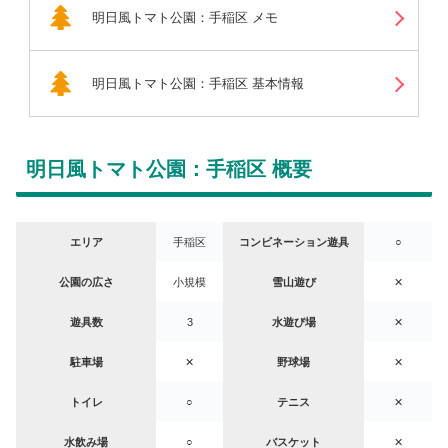
明日風トマト公園：手稲区 メモ
明日風トマト公園：手稲区 基本情報
明日風トマト公園：手稲区 概要
エリア
手稲区
コンビネーション遊具
○
公園の広さ
小規模
雪山遊び
✕
遊具数
3
水遊び場
✕
駐車場
✕
野球場
✕
トイレ
○
テニス
✕
水飲み場
○
バスケット
✕