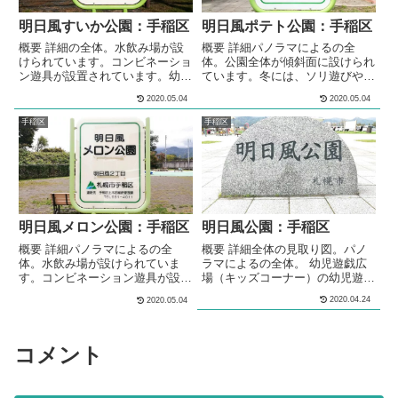
高さの山が作られています。シェ
メートルほど...
ルター型のあずま屋が、設けられ
明日風すいか公園：手稲区
明日風ポテト公園：手稲区
ています。複数の...
概要 詳細の全体。水飲み場が設
概要 詳細パノラマによるの全
けられています。コンビネーショ
体。公園全体が傾斜面に設けられ
ン遊具が設置されています。幼児
ています。冬には、ソリ遊びやス
が遊べるバケット型ブランコが設
キー遊びができる雪山になりま
2020.05.04
2020.05.04
置されています。3段階の高さの
す。水飲み場が設けられていま
鉄棒が設置されています。砂場が
す。コンビネーション遊具が設置
手稲区
手稲区
設けられています。砂場の脇に
されています。ブランコが設置さ
は、ベンチが設置されています。
れています。スプリング遊具が設
多目的な利用が出来る広場が設け
置されています。3段階の高さの
られています。広場には、1.5メ
鉄棒が設置されています。アーチ
ートルほどの高さの山が作られて
型のラダー（タイコ橋）遊具が設
います。冬には、ソリ遊びやスキ
置されています。砂場が設けられ
ー遊びができる雪山になります。
ています。多目的な利用が出来る
明日風メロン公園：手稲区
明日風公園：手稲区
シェルター...
広場が設けられて...
概要 詳細パノラマによるの全
概要 詳細全体の見取り図。パノ
体。水飲み場が設けられていま
ラマによるの全体。 幼児遊戯広
す。コンビネーション遊具が設置
場（キッズコーナー）の幼児遊戯
されています。ブランコが設置さ
広場（キッズコーナー）全体。幼
2020.04.24
2020.05.04
れています。スプリング遊具が設
児が遊べる遊具が複数設置され
置されています。鉄棒が設置され
た、キッズコーナーが設けられて
ています。多目的な利用が出来る
います。幼児遊戯広場（キッズコ
広場が設けられています。複数の
ーナー）の近くには、身障者対応
コメント
種類のベンチが、公園内に複数設
トイレと水飲み場が、設けられて
置されています。 メモ住宅街の
います。幼児が遊べるコンビネー
中にある、公園です。水飲み場が
ション遊具が設置されています。