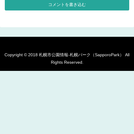
設けられています。コンビネーシ
幼児が遊べるバケット型ブランコ
コメントを書き込む
ョン遊具が設置されています。多
が設置されています。幼児が遊べ
目的な利用が出...
る背の低いブ...
Copyright © 2018 札幌市公園情報-札幌パーク（SapporoPark） All
Rights Reserved.