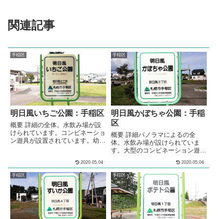
関連記事
手稲区
手稲区
明日風いちご公園：手稲区
明日風かぼちゃ公園：手稲
区
概要 詳細の全体。水飲み場が設
けられています。コンビネーショ
概要 詳細パノラマによるの全
ン遊具が設置されています。幼児
体。水飲み場が設けられていま
が遊べるバケット型ブランコが設
す。大型のコンビネーション遊具
置されています。クライミング遊
が設置されています。2基連結し
2020.05.04
2020.05.04
具が設置されています。スプリン
た、高さの違うブランコが設置さ
グのバランス遊具が設置されてい
れています。3段階の高さの鉄棒
手稲区
手稲区
ます。ぶら下がりシーソー遊具が
が設置されています。クッション
設置されています。3段階の高さ
遊具が設置されています。砂場が
の鉄棒が設置されています。柵に
設けられています。多目的な利用
囲われた砂場が設けられていま
が出来る広場が設けられていま
す。多目的な利用が出来る広場が
す。広場には、１メートルほどの
設けられています。広場には、2